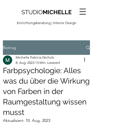
STUDIO
MICHELLE
Einrichtungsberatung
| Interior Design
Beitrag
Michelle Patricia Nichols
8. Aug. 2023
13 Min. Lesezeit
Farbpsychologie: Alles
was du über die Wirkung
von Farben in der
Raumgestaltung wissen
musst
Aktualisiert:
10. Aug. 2023