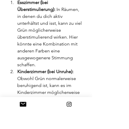
Esszimmer (bei 
Überstimulierung):
 In Räumen, 
in denen du dich aktiv 
unterhältst und isst, kann zu viel 
Grün möglicherweise 
überstimulierend wirken. Hier 
könnte eine Kombination mit 
anderen Farben eine 
ausgewogenere Stimmung 
schaffen.
Kinderzimmer (bei Unruhe):
Obwohl Grün normalerweise 
beruhigend ist, kann es im 
Kinderzimmer möglicherweise 
zu Unruhe führen. Hier könnten 
ruhigere Farben die bessere 
Wahl sein.
Arbeitszimmer (bei zu viel 
Entspannung):
 Wenn du in 