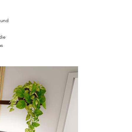
l und
die
as