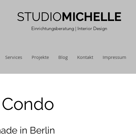
STUDIO
MICHELLE
Einrichtungsberatung
| Interior Design
Services
Projekte
Blog
Kontakt
Impressum
 Condo
ade in Berlin