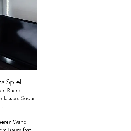
ns Spiel
hren Raum 
n lassen. Sogar 
n.
leeren Wand 
nem Raum fast 