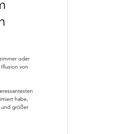
m
n
fzimmer oder 
llusion von 
eressantesten 
miert habe, 
r und größer 