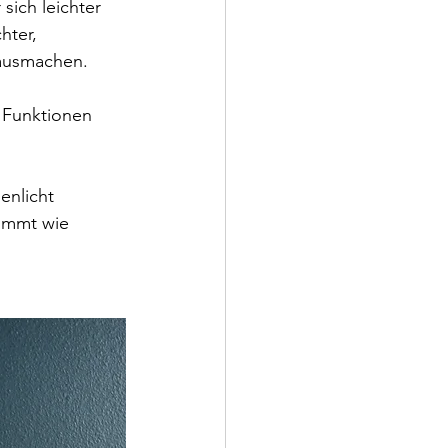
ich leichter 
hter, 
 ausmachen.
 Funktionen 
enlicht 
immt wie 